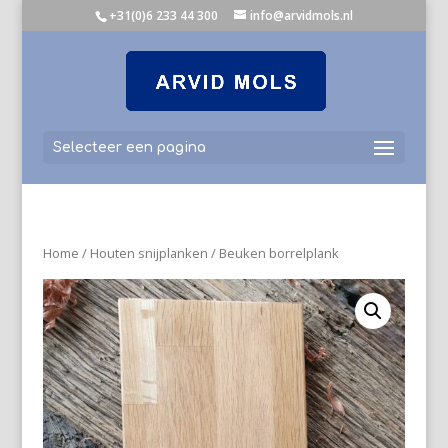
+31(0)6 233 44 300
info@arvidmols.nl
Selecteer een pagina
Home
/
Houten snijplanken
/ Beuken borrelplank