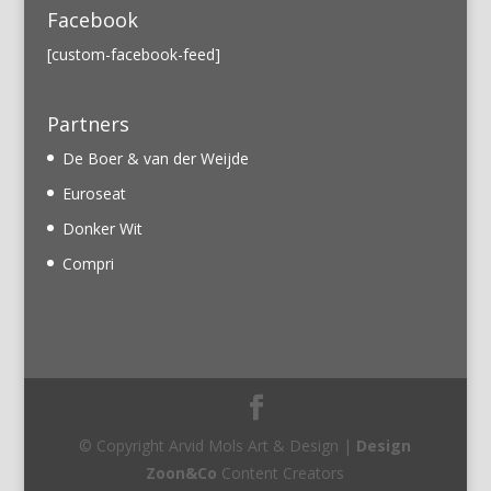
Facebook
[custom-facebook-feed]
Partners
De Boer & van der Weijde
Euroseat
Donker Wit
Compri
© Copyright Arvid Mols Art & Design |
Design
Zoon&Co
Content Creators