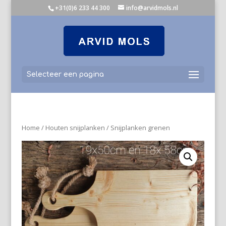
+31(0)6 233 44 300
info@arvidmols.nl
Selecteer een pagina
Home
/
Houten snijplanken
/ Snijplanken grenen