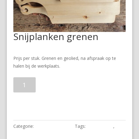
Snijplanken grenen
€
35.00
incl. BTW
Prijs per stuk. Grenen en geolied, na afspraak op te
halen bij de werkplaats.
Snijplanken
grenen
aantal
Toevoegen aan winkelwagen
Categorie:
Houten snijplanken
Tags:
massief hout
,
snijplank