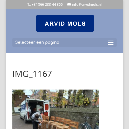
+31(0)6 233 44 300
info@arvidmols.nl
Selecteer een pagina
IMG_1167