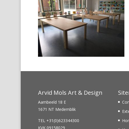
Arvid Mols Art & Design
Sit
Aambeeld 18 E
Con
1671 NT Medemblik
Ext
TEL +31(0)623344300
Ho
KVK 09158029