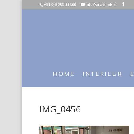
+31(0)6 233 44 300
info@arvidmols.nl
HOME
INTERIEUR
IMG_0456