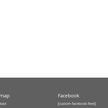
emap
Facebook
tact
[custom-facebook-feed]