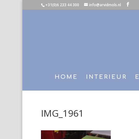
+31(0)6 233 44 300
info@arvidmols.nl
HOME
INTERIEUR
IMG_1961