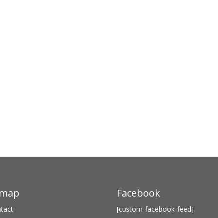
emap
Facebook
tact
[custom-facebook-feed]