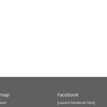
emap
Facebook
tact
[custom-facebook-feed]