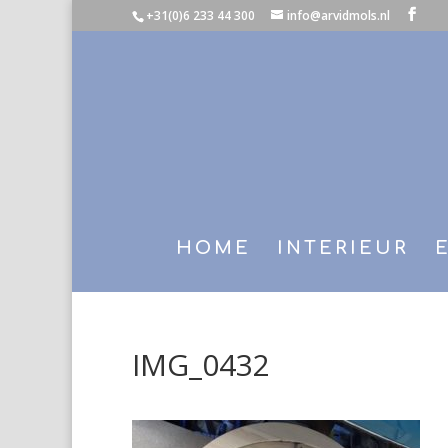
+31(0)6 233 44 300
info@arvidmols.nl
HOME
INTERIEUR
IMG_0432