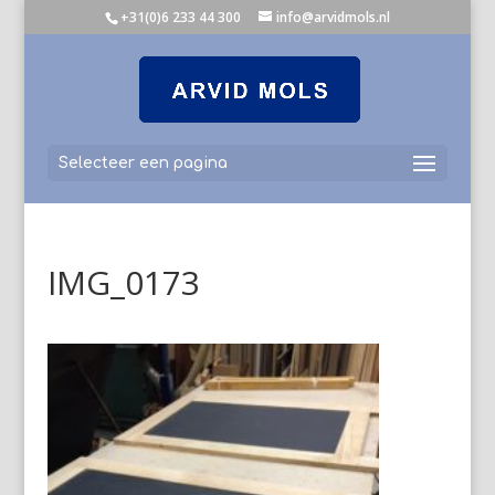
+31(0)6 233 44 300
info@arvidmols.nl
Selecteer een pagina
IMG_0173