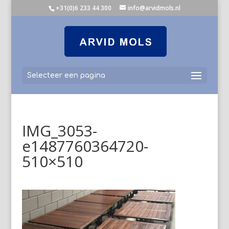
+31(0)6 233 44 300
info@arvidmols.nl
Selecteer een pagina
IMG_3053-
e1487760364720-
510×510