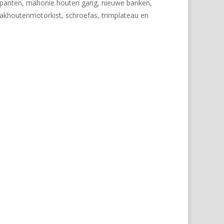
spanten, mahonie houten gang, nieuwe banken,
eakhoutenmotorkist, schroefas, trimplateau en
Volgende
→