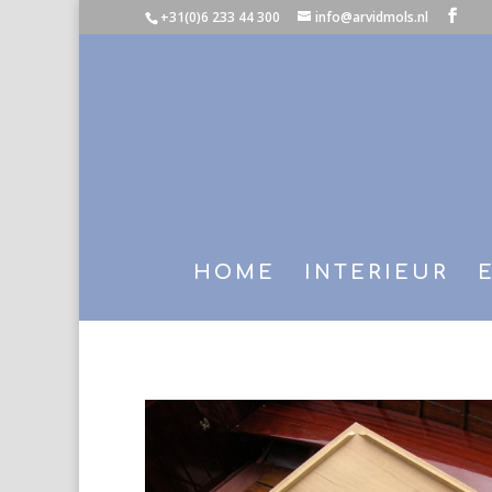
+31(0)6 233 44 300
info@arvidmols.nl
HOME
INTERIEUR