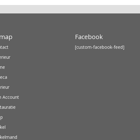
emap
Facebook
tact
[custom-facebook-feed]
erieur
me
eca
erieur
n Account
tauratie
op
kel
kelmand