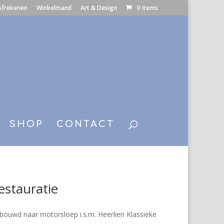
Afrekenen
Winkelmand
Art & Design
0 items
SHOP
CONTACT
stauratie
ouwd naar motorsloep i.s.m. Heerlien Klassieke