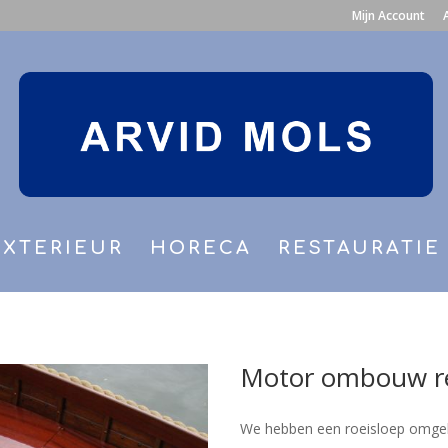
Mijn Account
EXTERIEUR
HORECA
RESTAURATIE
Motor ombouw re
We hebben een roeisloep omgeb