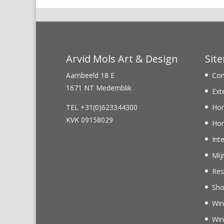
Arvid Mols Art & Design
Sit
Aambeeld 18 E
Con
1671 NT Medemblik
Ext
TEL +31(0)623344300
Ho
KVK 09158029
Hor
Int
Mij
Res
Sh
Win
Win