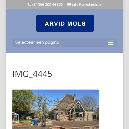
+31(0)6 233 44 300
info@arvidmols.nl
Selecteer een pagina
IMG_4445