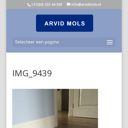
+31(0)6 233 44 300
info@arvidmols.nl
Selecteer een pagina
IMG_9439