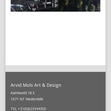
←
Vorige
Volgende
→
Arvid Mols Art & Design
Aambeeld 18 E
1671 NT Medemblik
TEL +31(0)623344300