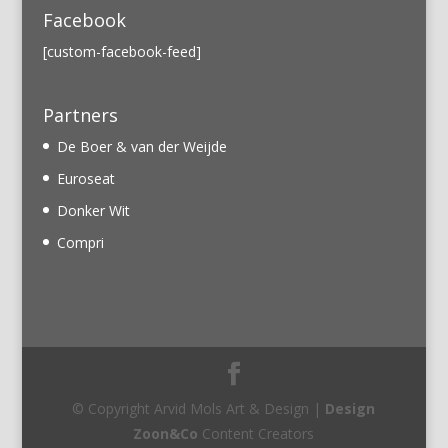
Facebook
[custom-facebook-feed]
Partners
De Boer & van der Weijde
Euroseat
Donker Wit
Compri
© Copyright Arvid Mols Art & Design |
Design
Zoon&Co
Content Creators