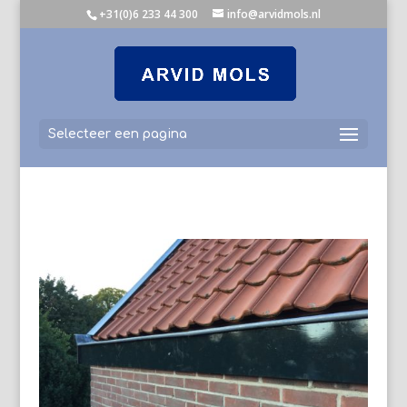
+31(0)6 233 44 300
info@arvidmols.nl
Selecteer een pagina