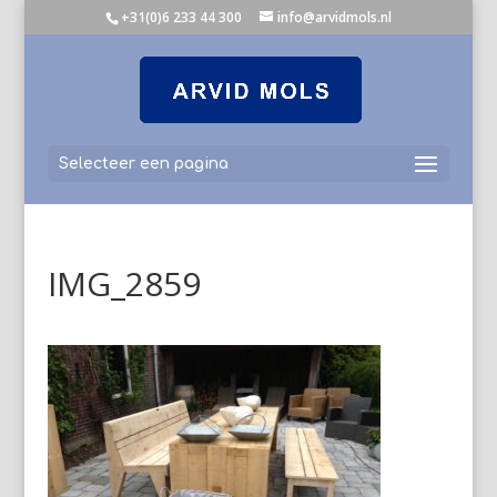
+31(0)6 233 44 300
info@arvidmols.nl
Selecteer een pagina
IMG_2859