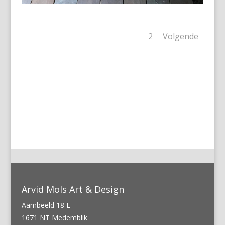
1
2
Volgende
←
Vorige
Volgende
→
Arvid Mols Art & Design
Aambeeld 18 E
1671 NT Medemblik