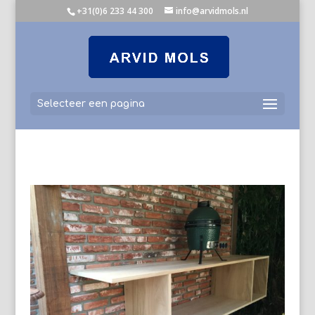
+31(0)6 233 44 300
info@arvidmols.nl
Selecteer een pagina