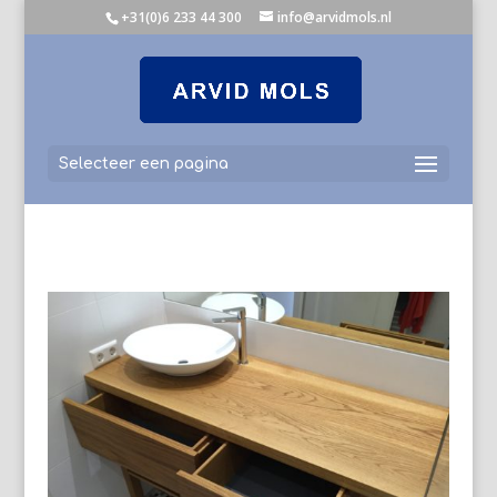
+31(0)6 233 44 300
info@arvidmols.nl
Selecteer een pagina