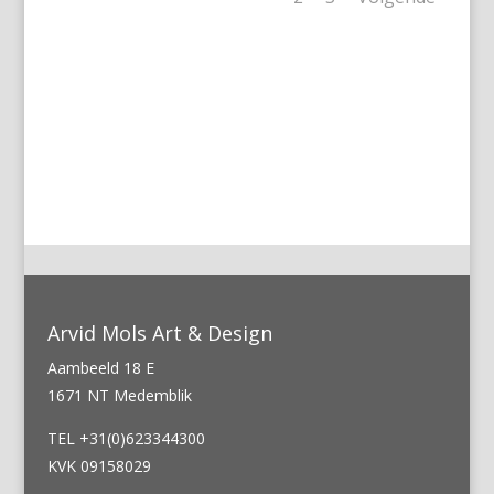
←
Vorige
Volgende
→
Arvid Mols Art & Design
Aambeeld 18 E
1671 NT Medemblik
TEL +31(0)623344300
KVK 09158029