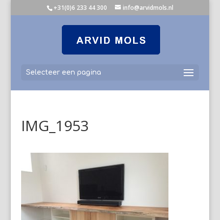
+31(0)6 233 44 300
info@arvidmols.nl
Selecteer een pagina
IMG_1953