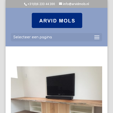
+31(0)6 233 44 300
info@arvidmols.nl
Selecteer een pagina