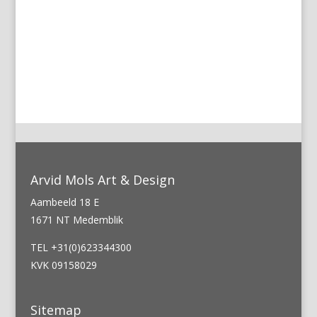
←
Vorige
Volgende
→
Arvid Mols Art & Design
Aambeeld 18 E
1671 NT Medemblik
TEL +31(0)623344300
KVK 09158029
Sitemap