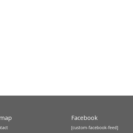
emap
Facebook
tact
[custom-facebook-feed]