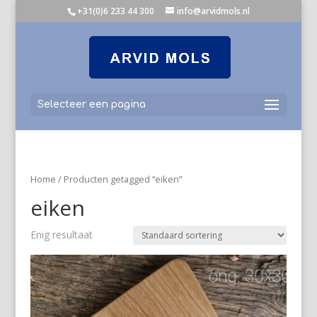
+31(0)6 233 44 300
info@arvidmols.nl
Selecteer een pagina
Home
/ Producten getagged “eiken”
eiken
Enig resultaat