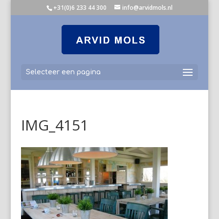
+31(0)6 233 44 300
info@arvidmols.nl
Selecteer een pagina
IMG_4151