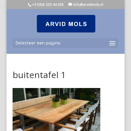
+31(0)6 233 44 300
info@arvidmols.nl
Selecteer een pagina
buitentafel 1