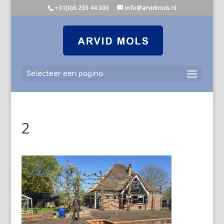
+31(0)6 233 44 300
info@arvidmols.nl
Selecteer een pagina
2