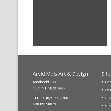
Arvid Mols Art & Design
Sit
Aambeeld 18 E
Con
1671 NT Medemblik
Ext
TEL +31(0)623344300
Ho
KVK 09158029
Hor