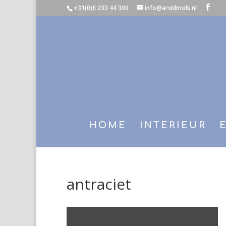
+31(0)6 233 44 300
info@arvidmols.nl
HOME
INTERIEUR
antraciet