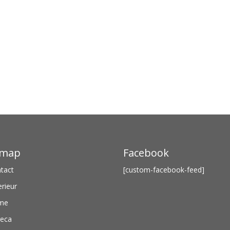
emap
Facebook
tact
[custom-facebook-feed]
erieur
me
eca