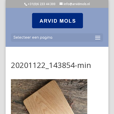
+31(0)6 233 44 300
info@arvidmols.nl
Selecteer een pagina
20201122_143854-min